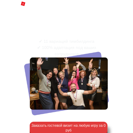
ОРГАНИЗАЦИЯ
КОРПОРАТИВНЫХ ИГР
ПОД КЛЮЧ
✔ 11 вариаций тимбилдинга
✔ 100% адаптация под ваших
сотрудников
Заказать гостевой визит на любую игру за 0
руб